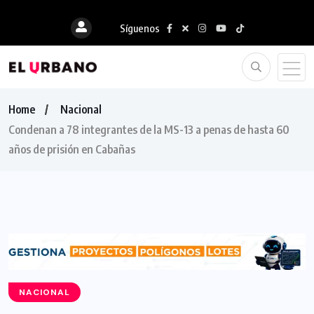
Síguenos
Home
Nacional
Condenan a 78 integrantes de la MS-13 a penas de hasta 60
años de prisión en Cabañas
NACIONAL