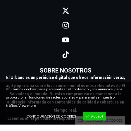
SOBRE NOSOTROS
El Urbano es un periódico digital que ofrece información veraz,
ágil y oportuna sobre los acontecimientos más relevantes de El
Utilizamos cookies para personalizar el contenido y los anuncios, para
Salvador y el mundo. Nuestro compromiso es mantener a la
proporcionar funciones de redes sociales y para analizar nuestro
audiencia informada con contenidos de calidad y cobertura en
tráfico.
View more
tiempo real.
CONFIGURACIÓN DE COOKIES
Accept
Creemos en el periodismo responsable, conectando a nuestra
CONFIGURACIÓN DE COOKIES
comunidad con los hechos que marcan su día a día.