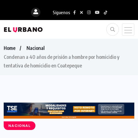
Síguenos
Home
Nacional
Condenan a 40 años de prisión a hombre por homicidio y
tentativa de homicidio en Coatepeque
NACIONAL