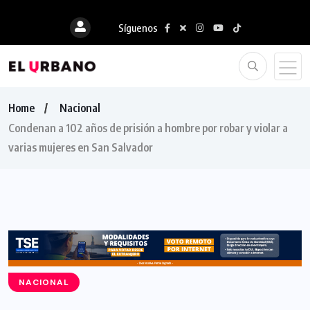
Síguenos
Home
Nacional
Condenan a 102 años de prisión a hombre por robar y violar a
varias mujeres en San Salvador
NACIONAL