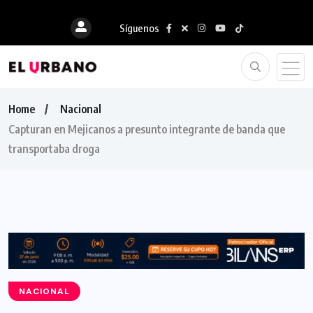
Síguenos
Home
Nacional
Capturan en Mejicanos a presunto integrante de banda que
transportaba droga
NACIONAL