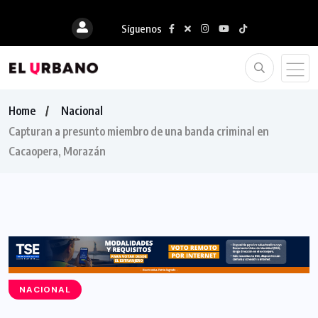
Síguenos
Home
Nacional
Capturan a presunto miembro de una banda criminal en
Cacaopera, Morazán
NACIONAL