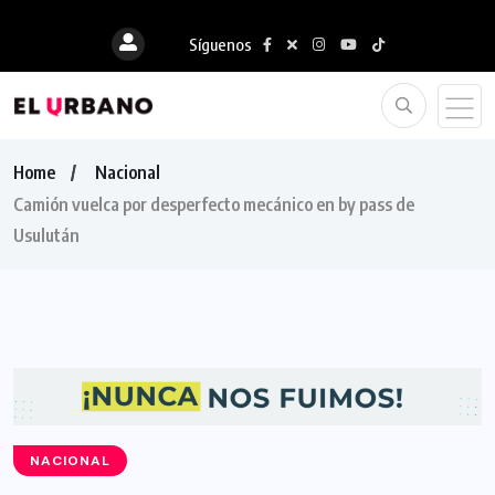
Síguenos
Home
Nacional
Camión vuelca por desperfecto mecánico en by pass de
Usulután
NACIONAL