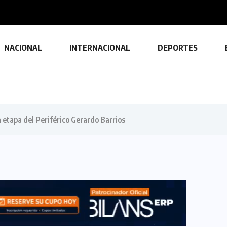
NACIONAL
INTERNACIONAL
DEPORTES
a etapa del Periférico Gerardo Barrios
TECNOLOGÍA
Descubre las ventajas y funciones
de las impresoras multifuncionales
23 FEBRERO, 2024