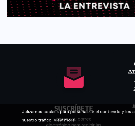
INT
E
SUSCRÍBETE
Utilizamos cookies para personalizar el contenido y los 
nuestro tráfico.
View more
Ingresa tu correo
electrónico para recibir las
últimas noticias.