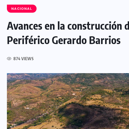
NACIONAL
Avances en la construcción d
NACIONAL
Periférico Gerardo Barrios
Capturan a siete presuntos
integrantes de estructura
dedicada al desmantelamiento de
874 VIEWS
motocicletas
7 AGOSTO, 2026