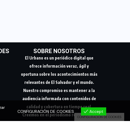
DES
SOBRE NOSOTROS
El Urbano es un periódico digital que
ofrece información veraz, ágil y
oportuna sobre los acontecimientos más
relevantes de El Salvador y el mundo.
Nuestro compromiso es mantener a la
audiencia informada con contenidos de
zar
calidad y cobertura en tiempo real.
CONFIGURACIÓN DE COOKIES
Accept
CONFIGURACIÓN DE COOKIES
Creemos en el periodismo responsable,
conectando a nuestra comunidad con los