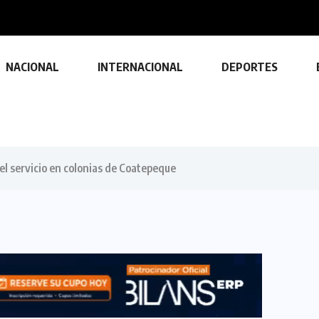
NACIONAL
INTERNACIONAL
DEPORTES
l servicio en colonias de Coatepeque
TECNOLOGÍA
Descubre las ventajas y funciones
de las impresoras multifuncionales
23 FEBRERO, 2024