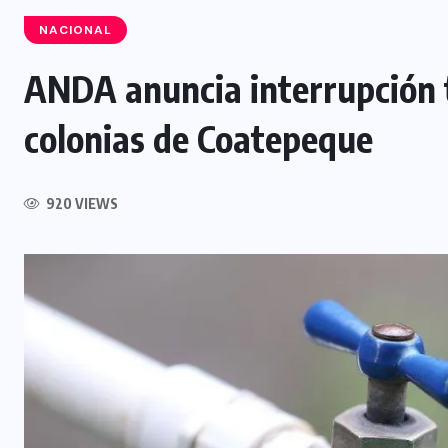
NACIONAL
ANDA anuncia interrupción t
NACIONAL
colonias de Coatepeque
Capturan a siete presuntos
integrantes de estructura
dedicada al desmantelamiento de
920 VIEWS
motocicletas
7 AGOSTO, 2026