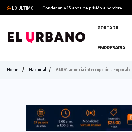
Condenan a 15 años de prisión a hombre...
LO ÚLTIMO
PORTADA
EMPRESARIAL
Home
Nacional
ANDA anuncia interrupción temporal de