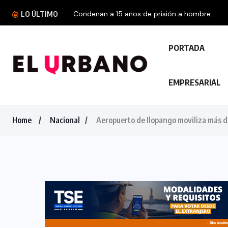
Condenan a 15 años de prisión a hombre...
LO ÚLTIMO
PORTADA
EMPRESARIAL
Home
Nacional
Aeropuerto de Ilopango moviliza más de