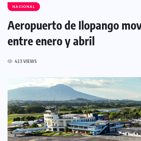
NACIONAL
Aeropuerto de Ilopango mov
NACIONAL
entre enero y abril
Capturan a siete presuntos
integrantes de estructura
423 VIEWS
dedicada al desmantelamiento de
motocicletas
7 AGOSTO, 2026