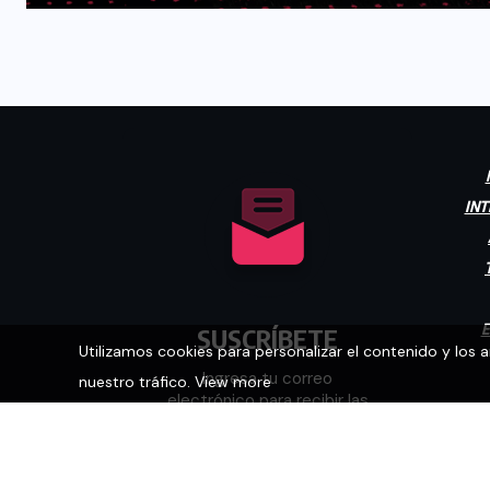
INT
E
SUSCRÍBETE
Utilizamos cookies para personalizar el contenido y los 
nuestro tráfico.
View more
Ingresa tu correo
electrónico para recibir las
últimas noticias.
[mc4wp_form id="448"]