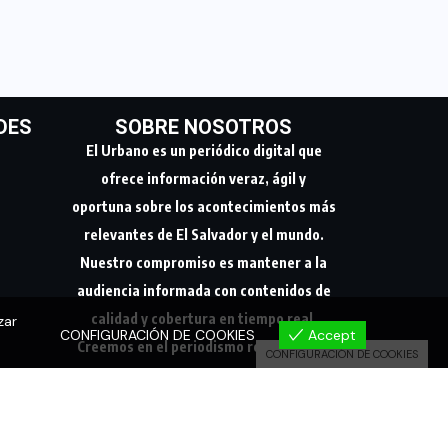
DES
SOBRE NOSOTROS
El Urbano es un periódico digital que
ofrece información veraz, ágil y
oportuna sobre los acontecimientos más
relevantes de El Salvador y el mundo.
Nuestro compromiso es mantener a la
audiencia informada con contenidos de
zar
calidad y cobertura en tiempo real.
CONFIGURACIÓN DE COOKIES
Accept
Creemos en el periodismo responsable,
CONFIGURACIÓN DE COOKIES
conectando a nuestra comunidad con los
hechos que marcan su día a día.