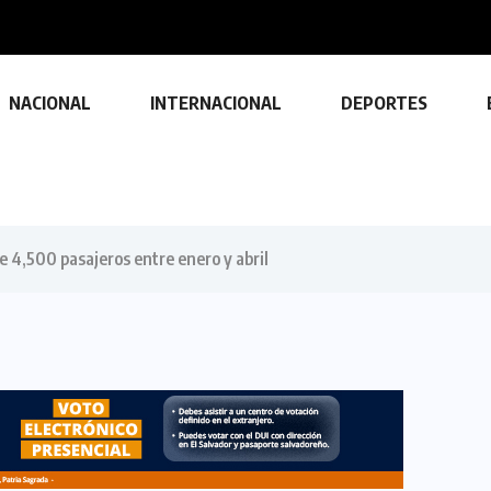
NACIONAL
INTERNACIONAL
DEPORTES
 4,500 pasajeros entre enero y abril
TECNOLOGÍA
Descubre las ventajas y funciones
de las impresoras multifuncionales
23 FEBRERO, 2024