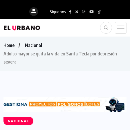
Síguenos
Home
Nacional
Adulto mayor se quita la vida en Santa Tecla por depresión
severa
NACIONAL