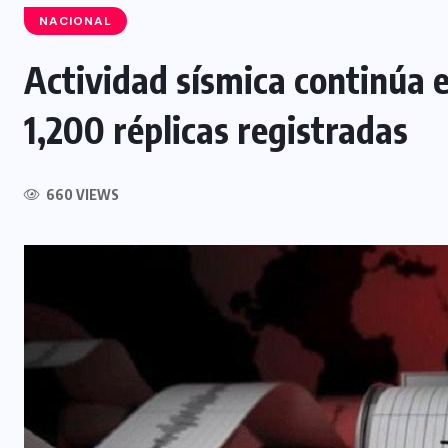
NACIONAL
Actividad sísmica continúa
1,200 réplicas registradas
NACIONAL
VMT mantiene controles al
660 VIEWS
transporte de carga durante el
período vacacional
7 AGOSTO, 2026