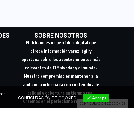
DES
SOBRE NOSOTROS
El Urbano es un periódico digital que
ofrece información veraz, ágil y
oportuna sobre los acontecimientos más
relevantes de El Salvador y el mundo.
Nuestro compromiso es mantener a la
audiencia informada con contenidos de
calidad y cobertura en tiempo real.
zar
CONFIGURACIÓN DE COOKIES
Accept
Creemos en el periodismo responsable,
CONFIGURACIÓN DE COOKIES
conectando a nuestra comunidad con los
hechos que marcan su día a día.