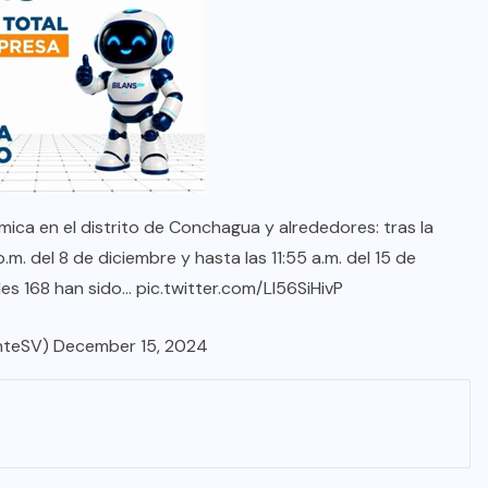
mica en el distrito de Conchagua y alrededores: tras la
m. del 8 de diciembre y hasta las 11:55 a.m. del 15 de
ales 168 han sido…
pic.twitter.com/LI56SiHivP
nteSV)
December 15, 2024