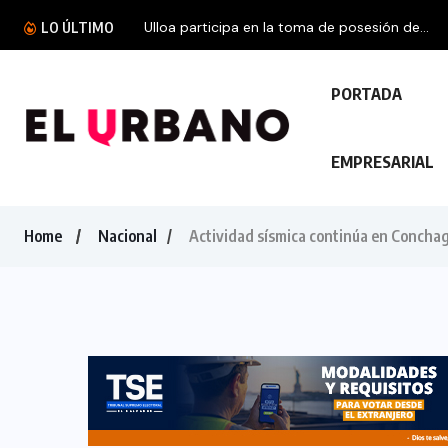
Ulloa participa en la toma de posesión de...
LO ÚLTIMO
PORTADA
EMPRESARIAL
Home
Nacional
Actividad sísmica continúa en Conchag