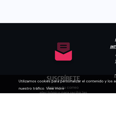
INT
E
SUSCRÍBETE
Utilizamos cookies para personalizar el contenido y los 
Ingresa tu correo
nuestro tráfico.
View more
electrónico para recibir las
últimas noticias.
[mc4wp_form id="448"]