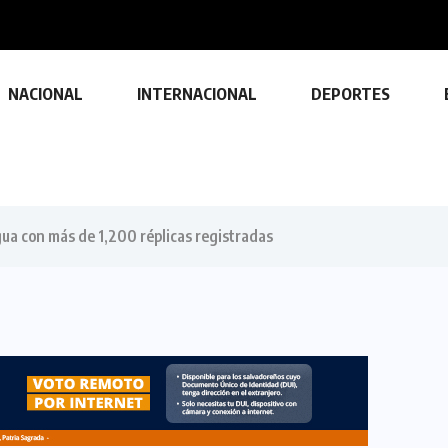
NACIONAL
INTERNACIONAL
DEPORTES
ua con más de 1,200 réplicas registradas
TECNOLOGÍA
Descubre las ventajas y funciones
de las impresoras multifuncionales
23 FEBRERO, 2024