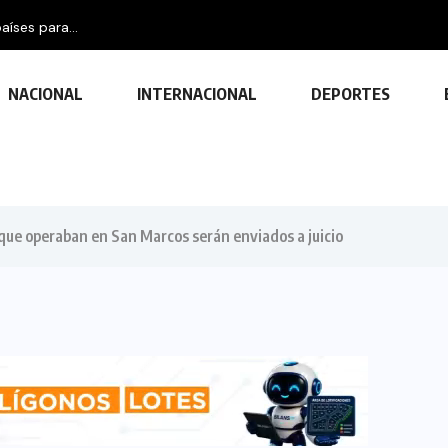
aíses para...
NACIONAL
INTERNACIONAL
DEPORTES
que operaban en San Marcos serán enviados a juicio
TECNOLOGÍA
Descubre las ventajas y funciones
de las impresoras multifuncionales
23 FEBRERO, 2024