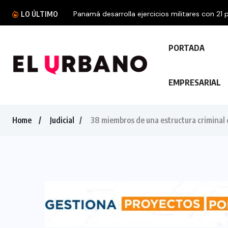
Panamá desarrolla ejercicios militares con 21 p
LO ÚLTIMO
PORTADA
EMPRESARIAL
Home
Judicial
38 miembros de una estructura criminal 