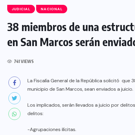
JUDICIAL
NACIONAL
38 miembros de una estruct
INTERNACIONAL
en San Marcos serán enviado
Félix Ulloa viaja a Colombia para
asistir a toma de posesión
741 VIEWS
presidencial
La Fiscalía General de la República solicitó que
6 AGOSTO, 2026
municipio de San Marcos, sean enviados a juicio.
Los implicados, serán llevados a juicio por delit
delitos:
-Agrupaciones ilícitas.