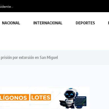
idente...
NACIONAL
INTERNACIONAL
DEPORTES
prisión por extorsión en San Miguel
TECNOLOGÍA
Descubre las ventajas y funciones
de las impresoras multifuncionales
23 FEBRERO, 2024