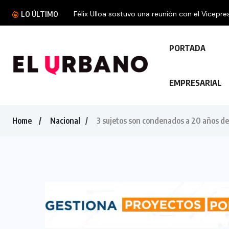
Félix Ulloa sostuvo una reunión con el Vicepres
LO ÚLTIMO
PORTADA
EMPRESARIAL
Home
Nacional
3 sujetos son condenados a 20 años de 