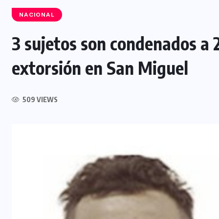
NACIONAL
3 sujetos son condenados a 2
INTERNACIONAL
extorsión en San Miguel
Félix Ulloa viaja a Colombia para
asistir a toma de posesión
509 VIEWS
presidencial
6 AGOSTO, 2026