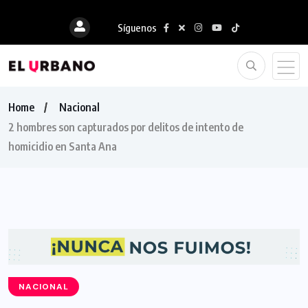
Síguenos
Home
Nacional
2 hombres son capturados por delitos de intento de
homicidio en Santa Ana
NACIONAL