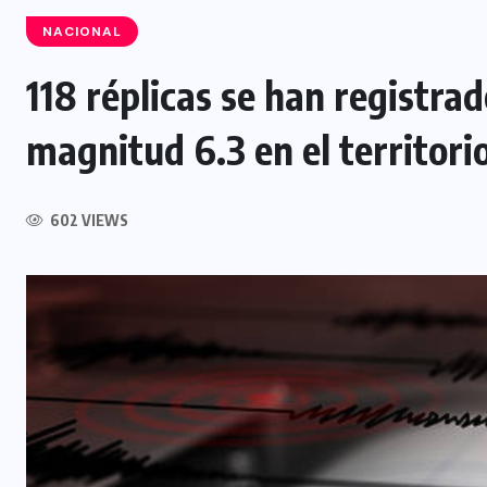
NACIONAL
118 réplicas se han registra
magnitud 6.3 en el territori
INTERNACIONAL
Influencer muere tras ser atacado
l
durante transmisión en vivo en
602 VIEWS
Culiacán, México
5 AGOSTO, 2026