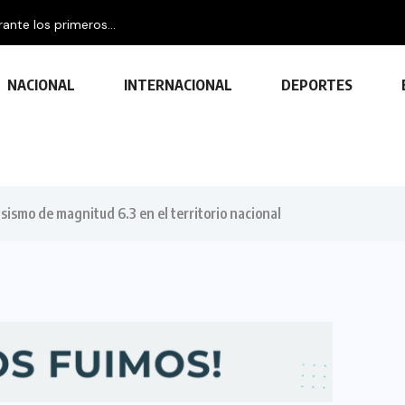
nte los primeros...
NACIONAL
INTERNACIONAL
DEPORTES
 sismo de magnitud 6.3 en el territorio nacional
TECNOLOGÍA
Descubre las ventajas y funciones
de las impresoras multifuncionales
23 FEBRERO, 2024