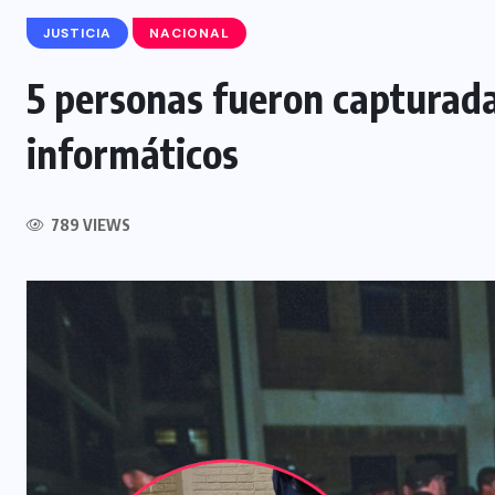
JUSTICIA
NACIONAL
5 personas fueron capturad
INTERNACIONAL
informáticos
Influencer muere tras ser atacado
l
durante transmisión en vivo en
789 VIEWS
Culiacán, México
5 AGOSTO, 2026