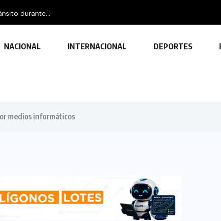
nsito durante...
NACIONAL
INTERNACIONAL
DEPORTES
por medios informáticos
TECNOLOGÍA
Descubre las ventajas y funciones
de las impresoras multifuncionales
23 FEBRERO, 2024