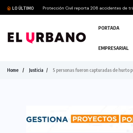
Protección Civil reporta 208 accidentes de trá
LO ÚLTIMO
PORTADA
EMPRESARIAL
Home
Justicia
5 personas fueron capturadas de hurto 