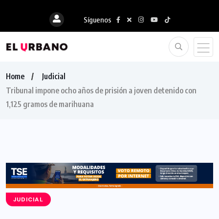
Síguenos
Home
Judicial
Tribunal impone ocho años de prisión a joven detenido con
1,125 gramos de marihuana
JUDICIAL