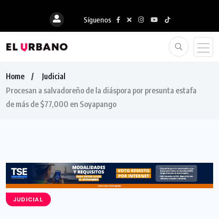
Síguenos
Home
Judicial
Procesan a salvadoreño de la diáspora por presunta estafa
de más de $77,000 en Soyapango
JUDICIAL