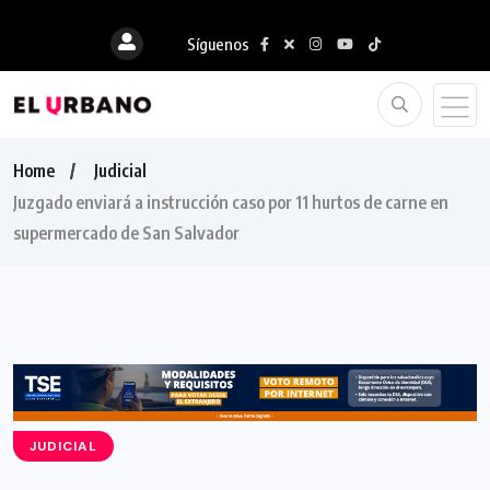
Síguenos
Home
Judicial
Juzgado enviará a instrucción caso por 11 hurtos de carne en
supermercado de San Salvador
JUDICIAL