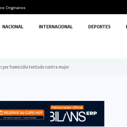
os Originarios
NACIONAL
INTERNACIONAL
DEPORTES
n por homicidio tentado contra mujer
TECNOLOGÍA
Descubre las ventajas y funciones
de las impresoras multifuncionales
23 FEBRERO, 2024