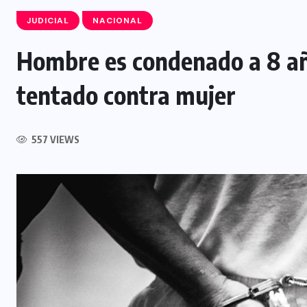
JUDICIAL
NACIONAL
Hombre es condenado a 8 año
tentado contra mujer
ENTRETENIMIENTO
NACIONAL
d
as
Último día para disfrutar de Terror
557 VIEWS
VII en Fenadesal
9 AGOSTO, 2026