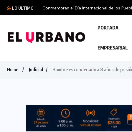
Conmemoran el Día Internacional de los Puebl
LO ÚLTIMO
PORTADA
EMPRESARIAL
Home
Judicial
Hombre es condenado a 8 años de prisió