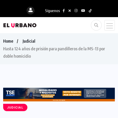
Síguenos
Home
Judicial
Hasta 124 años de prisión para pandilleros de la MS-13 por
doble homicidio
JUDICIAL