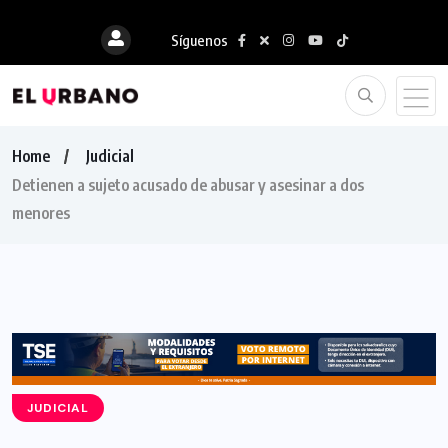
Síguenos
Home
Judicial
Detienen a sujeto acusado de abusar y asesinar a dos
menores
JUDICIAL