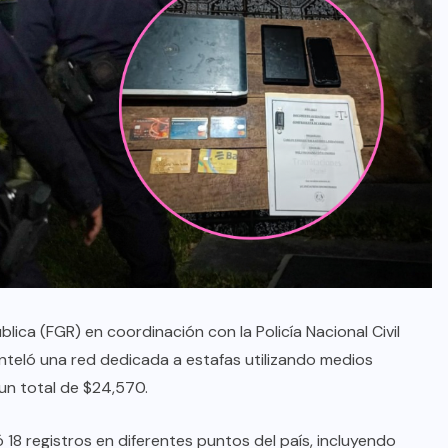
blica (FGR) en coordinación con la Policía Nacional Civil
teló una red dedicada a estafas utilizando medios
 un total de $24,570.
18 registros en diferentes puntos del país, incluyendo