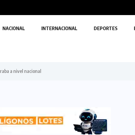
NACIONAL
INTERNACIONAL
DEPORTES
raba a nivel nacional
TECNOLOGÍA
Descubre las ventajas y funciones
de las impresoras multifuncionales
23 FEBRERO, 2024