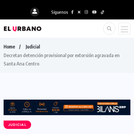
Síguenos
Home
Judicial
Decretan detención provisional por extorsión agravada en
Santa Ana Centro
JUDICIAL