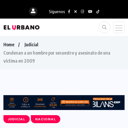
Síguenos
Home
Judicial
Condenan a un hombre por secuestro y asesinato de una
víctima en 2009
JUDICIAL
NACIONAL