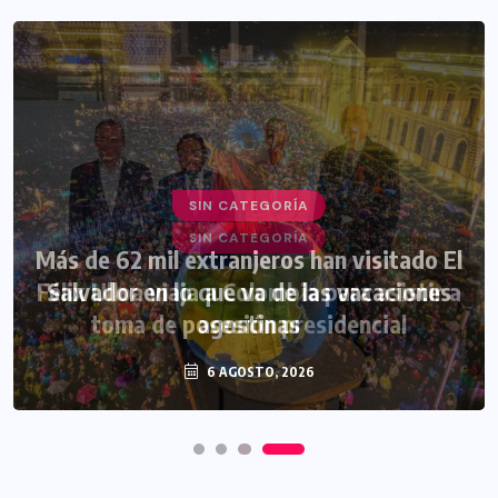
SIN CATEGORÍA
SIN CATEGORÍA
Más de 62 mil extranjeros han visitado El
Félix Ulloa viaja a Colombia para asistir a
Salvador en lo que va de las vacaciones
toma de posesión presidencial
agostinas
6 AGOSTO, 2026
6 AGOSTO, 2026