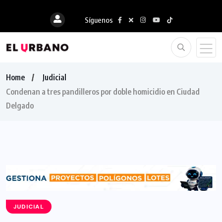
Síguenos
Home
Judicial
Condenan a tres pandilleros por doble homicidio en Ciudad
Delgado
JUDICIAL