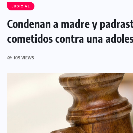
JUDICIAL
Condenan a madre y padrastr
NACIONAL
cometidos contra una adoles
Capturan a siete presuntos
integrantes de estructura
109 VIEWS
dedicada al desmantelamiento de
motocicletas
7 AGOSTO, 2026