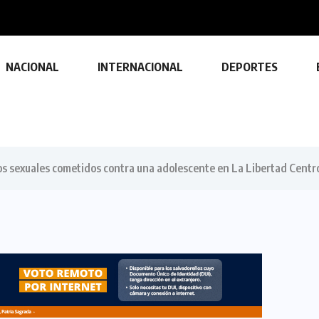
VMT mantiene controles al transporte de carga 
NACIONAL
INTERNACIONAL
DEPORTES
os sexuales cometidos contra una adolescente en La Libertad Centr
TECNOLOGÍA
Descubre las ventajas y funciones
de las impresoras multifuncionales
23 FEBRERO, 2024