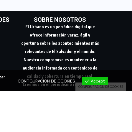
DES
SOBRE NOSOTROS
El Urbano es un periódico digital que
ofrece información veraz, ágil y
oportuna sobre los acontecimientos más
relevantes de El Salvador y el mundo.
Nuestro compromiso es mantener a la
audiencia informada con contenidos de
zar
calidad y cobertura en tiempo real.
CONFIGURACIÓN DE COOKIES
Accept
Creemos en el periodismo responsable,
CONFIGURACIÓN DE COOKIES
conectando a nuestra comunidad con los
hechos que marcan su día a día.