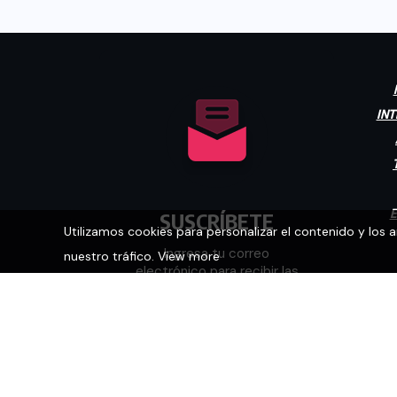
INT
E
SUSCRÍBETE
Utilizamos cookies para personalizar el contenido y los 
nuestro tráfico.
View more
Ingresa tu correo
electrónico para recibir las
últimas noticias.
[mc4wp_form id="448"]