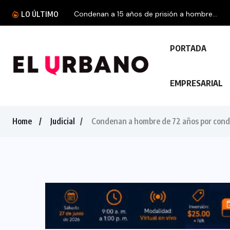
Condenan a 15 años de prisión a hombre...
LO ÚLTIMO
PORTADA
EMPRESARIAL
Home
Judicial
Condenan a hombre de 72 años por condu