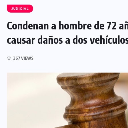
JUDICIAL
Condenan a hombre de 72 año
NACIONAL
causar daños a dos vehícul
Capturan a siete presuntos
integrantes de estructura
dedicada al desmantelamiento de
367 VIEWS
motocicletas
7 AGOSTO, 2026