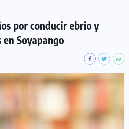
s por conducir ebrio y
os en Soyapango