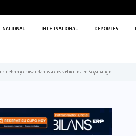
NACIONAL
INTERNACIONAL
DEPORTES
cir ebrio y causar daños a dos vehículos en Soyapango
TECNOLOGÍA
Descubre las ventajas y funciones
de las impresoras multifuncionales
23 FEBRERO, 2024