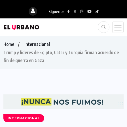
Síguenos
Home
Internacional
Trump y líderes de Egipto, Catar y Turquía firman acuerdo de
fin de guerra en Gaza
INTERNACIONAL