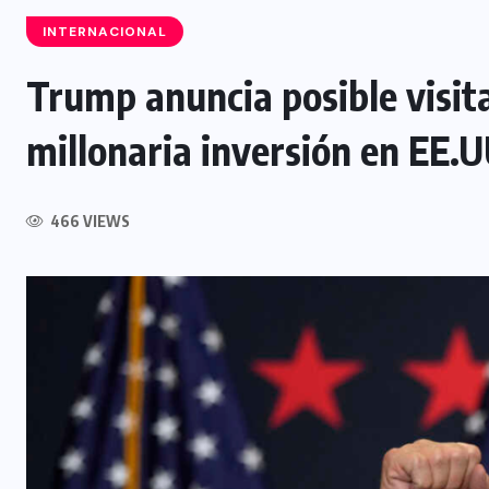
INTERNACIONAL
Trump anuncia posible visit
millonaria inversión en EE.U
NACIONAL
Incendios y rescates acuáticos
aumentan durante el Plan Vacación
466 VIEWS
2026
8 AGOSTO, 2026