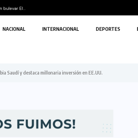
bulevar El...
NACIONAL
INTERNACIONAL
DEPORTES
bia Saudí y destaca millonaria inversión en EE.UU.
TECNOLOGÍA
Descubre las ventajas y funciones
de las impresoras multifuncionales
23 FEBRERO, 2024