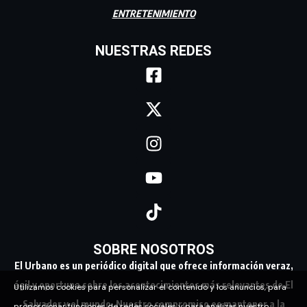
ENTRETENIMIENTO
NUESTRAS REDES
SOBRE NOSOTROS
El Urbano es un periódico digital que ofrece información veraz,
ágil y oportuna sobre los acontecimientos más relevantes de El
Utilizamos cookies para personalizar el contenido y los anuncios, para
Salvador y el mundo. Nuestro compromiso es mantener a la
proporcionar funciones de redes sociales y para analizar nuestro