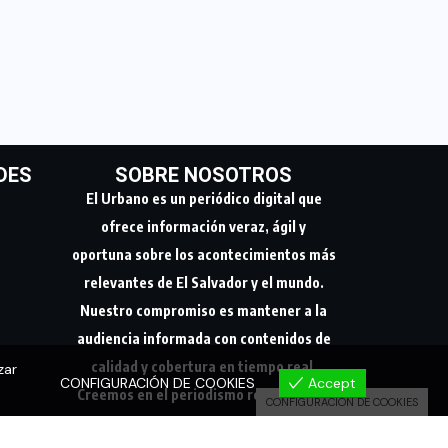
DES
SOBRE NOSOTROS
El Urbano es un periódico digital que
ofrece información veraz, ágil y
oportuna sobre los acontecimientos más
relevantes de El Salvador y el mundo.
Nuestro compromiso es mantener a la
audiencia informada con contenidos de
calidad y cobertura en tiempo real.
zar
CONFIGURACIÓN DE COOKIES
Accept
Creemos en el periodismo responsable,
CONFIGURACIÓN DE COOKIES
conectando a nuestra comunidad con los