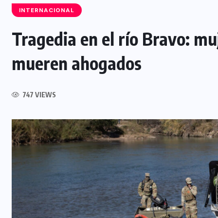
INTERNACIONAL
Tragedia en el río Bravo: m
mueren ahogados
INTERNACIONAL
Félix Ulloa viaja a Colombia para
747 VIEWS
asistir a toma de posesión
presidencial
6 AGOSTO, 2026