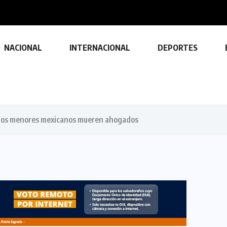
idente...
NACIONAL
INTERNACIONAL
DEPORTES
y dos menores mexicanos mueren ahogados
TECNOLOGÍA
Descubre las ventajas y funciones
de las impresoras multifuncionales
23 FEBRERO, 2024