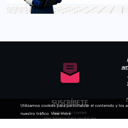
INT
E
SUSCRÍBETE
Utilizamos cookies para personalizar el contenido y los 
Ingresa tu correo
nuestro tráfico.
View more
electrónico para recibir las
últimas noticias.