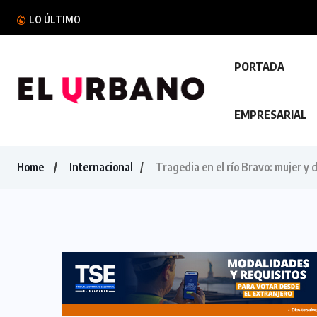
Félix Ulloa sostuvo una reunión con el Vicepres
LO ÚLTIMO
PORTADA
EMPRESARIAL
Home
Internacional
Tragedia en el río Bravo: mujer 