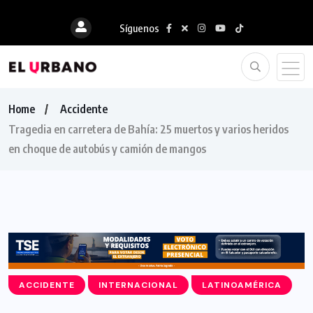
Síguenos
Home
Accidente
Tragedia en carretera de Bahía: 25 muertos y varios heridos
en choque de autobús y camión de mangos
ACCIDENTE
INTERNACIONAL
LATINOAMÉRICA