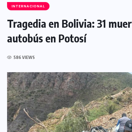
INTERNACIONAL
Tragedia en Bolivia: 31 muer
autobús en Potosí
INTERNACIONAL
Influencer muere tras ser atacado
l
586 VIEWS
durante transmisión en vivo en
Culiacán, México
5 AGOSTO, 2026