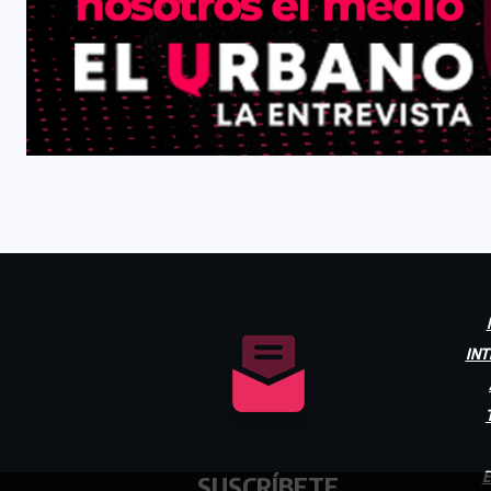
INT
E