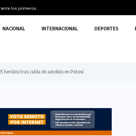
Protección Civil reporta 208 accidentes de tránsito durante..
NACIONAL
INTERNACIONAL
DEPORTES
15 heridos tras caída de autobús en Potosí
TECNOLOGÍA
Descubre las ventajas y funciones
de las impresoras multifuncionales
23 FEBRERO, 2024