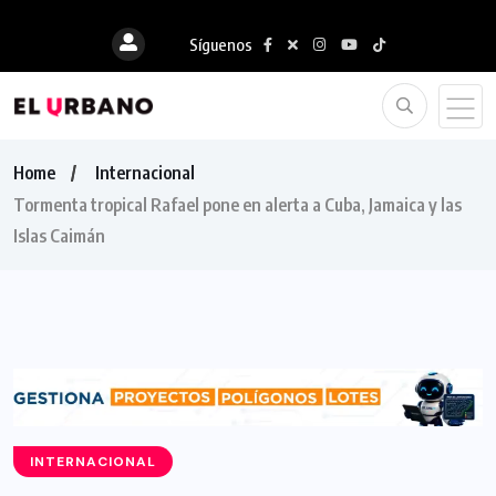
Síguenos
Home
Internacional
Tormenta tropical Rafael pone en alerta a Cuba, Jamaica y las
Islas Caimán
INTERNACIONAL