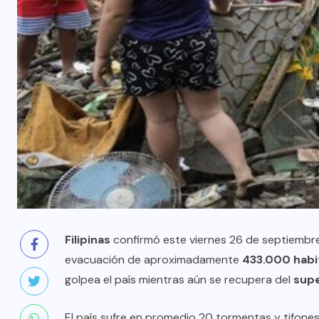
Filipinas
confirmó este viernes 26 de septiembr
evacuación de aproximadamente
433.000 habi
golpea el país mientras aún se recupera del
supe
El país sufre en promedio 20 tormentas y tifones 