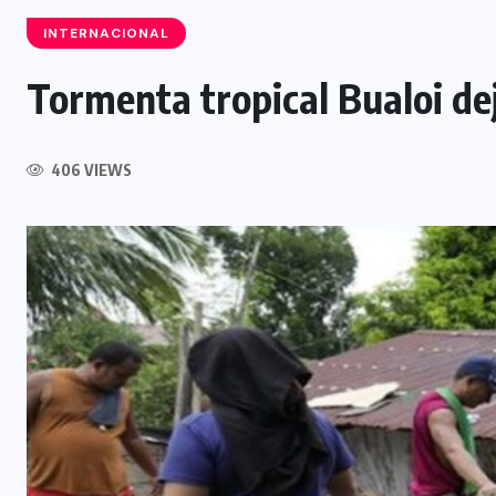
INTERNACIONAL
Tormenta tropical Bualoi de
INTERNACIONAL
406 VIEWS
Félix Ulloa viaja a Colombia para
asistir a toma de posesión
presidencial
6 AGOSTO, 2026