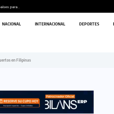
aíses para...
NACIONAL
INTERNACIONAL
DEPORTES
uertos en Filipinas
TECNOLOGÍA
Descubre las ventajas y funciones
de las impresoras multifuncionales
23 FEBRERO, 2024