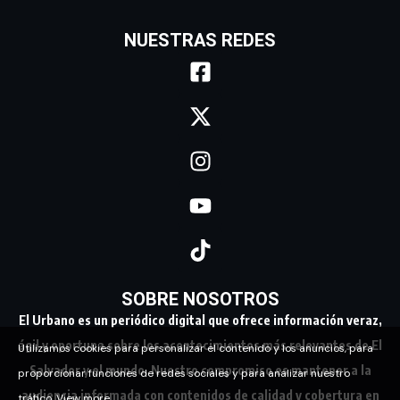
NUESTRAS REDES
SOBRE NOSOTROS
El Urbano es un periódico digital que ofrece información veraz,
ágil y oportuna sobre los acontecimientos más relevantes de El
Utilizamos cookies para personalizar el contenido y los anuncios, para
Salvador y el mundo. Nuestro compromiso es mantener a la
proporcionar funciones de redes sociales y para analizar nuestro
audiencia informada con contenidos de calidad y cobertura en
tráfico.
View more