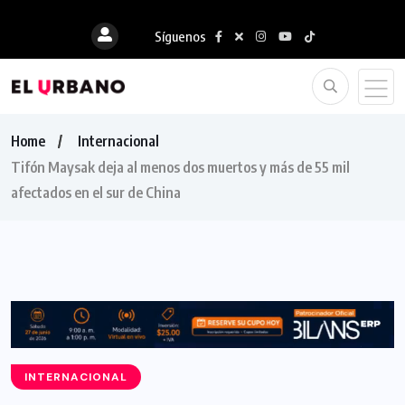
Síguenos
Home
Internacional
Tifón Maysak deja al menos dos muertos y más de 55 mil
afectados en el sur de China
INTERNACIONAL