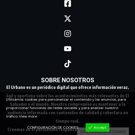
SOBRE NOSOTROS
El Urbano es un periódico digital que ofrece información veraz,
ágil y oportuna sobre los acontecimientos más relevantes de El
Utilizamos cookies para personalizar el contenido y los anuncios, para
Salvador y el mundo. Nuestro compromiso es mantener a la
proporcionar funciones de redes sociales y para analizar nuestro
audiencia informada con contenidos de calidad y cobertura en
tráfico.
View more
tiempo real.
CONFIGURACIÓN DE COOKIES
Accept
Creemos en el periodismo responsable, conectando a nuestra
CONFIGURACIÓN DE COOKIES