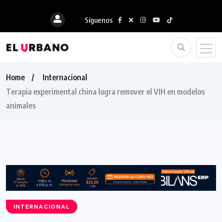
Síguenos
Home
Internacional
Terapia experimental china logra remover el VIH en modelos
animales
INTERNACIONAL