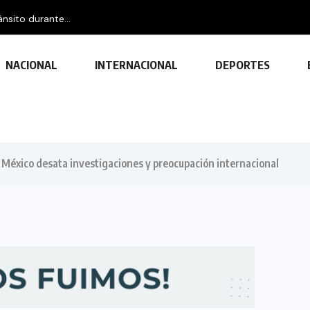
nsito durante...
NACIONAL
INTERNACIONAL
DEPORTES
e México desata investigaciones y preocupación internacional
TECNOLOGÍA
Descubre las ventajas y funciones
de las impresoras multifuncionales
23 FEBRERO, 2024