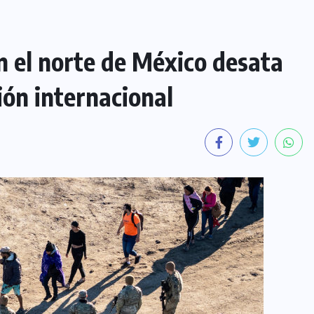
n el norte de México desata
ión internacional