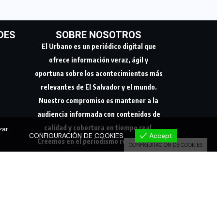
DES
SOBRE NOSOTROS
El Urbano es un periódico digital que
ofrece información veraz, ágil y
oportuna sobre los acontecimientos más
relevantes de El Salvador y el mundo.
Nuestro compromiso es mantener a la
audiencia informada con contenidos de
calidad y cobertura en tiempo real.
zar
CONFIGURACIÓN DE COOKIES
Accept
Creemos en el periodismo responsable,
CONFIGURACIÓN DE COOKIES
conectando a nuestra comunidad con los
hechos que marcan su día a día.