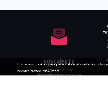
INT
E
SUSCRÍBETE
Utilizamos cookies para personalizar el contenido y los 
Ingresa tu correo
nuestro tráfico.
View more
electrónico para recibir las
últimas noticias.
[mc4wp_form id="448"]