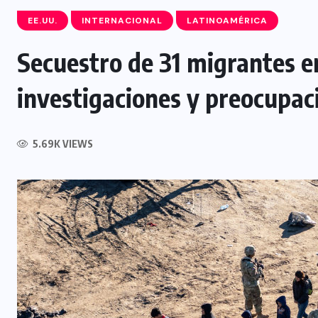
EE.UU.
INTERNACIONAL
LATINOAMÉRICA
Secuestro de 31 migrantes e
investigaciones y preocupac
NACIONAL
o
Centro Histórico y Surf City
lideran las visitas durante las
5.69K VIEWS
fiestas agostinas
5 AGOSTO, 2026