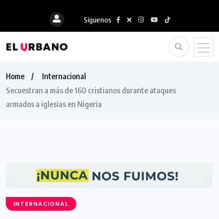
Síguenos
Home
Internacional
Secuestran a más de 160 cristianos durante ataques
armados a iglesias en Nigeria
INTERNACIONAL