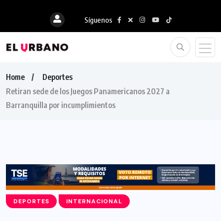
Síguenos
Home
Deportes
Retiran sede de los Juegos Panamericanos 2027 a
Barranquilla por incumplimientos
DEPORTES
INTERNACIONAL