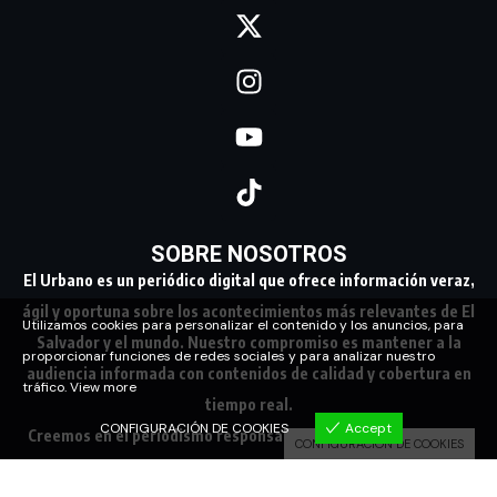
SOBRE NOSOTROS
El Urbano es un periódico digital que ofrece información veraz,
ágil y oportuna sobre los acontecimientos más relevantes de El
Utilizamos cookies para personalizar el contenido y los anuncios, para
Salvador y el mundo. Nuestro compromiso es mantener a la
proporcionar funciones de redes sociales y para analizar nuestro
audiencia informada con contenidos de calidad y cobertura en
tráfico.
View more
tiempo real.
CONFIGURACIÓN DE COOKIES
Accept
Creemos en el periodismo responsable, conectando a nuestra
CONFIGURACIÓN DE COOKIES
comunidad con los hechos que marcan su día a día.