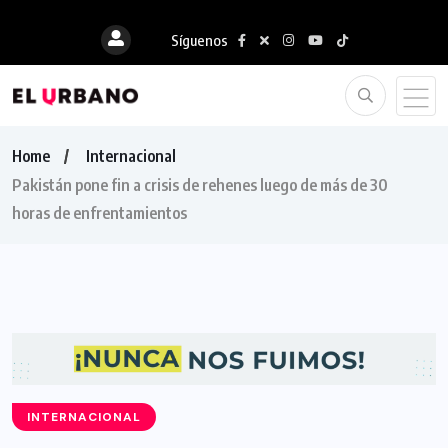
Síguenos
Home
Internacional
Pakistán pone fin a crisis de rehenes luego de más de 30
horas de enfrentamientos
INTERNACIONAL