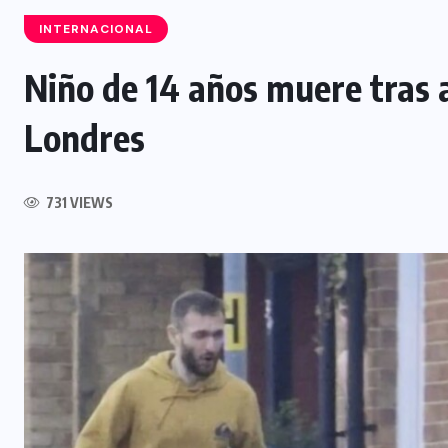
INTERNACIONAL
Niño de 14 años muere tras 
Londres
INTERNACIONAL
Félix Ulloa viaja a Colombia para
asistir a toma de posesión
731 VIEWS
presidencial
6 AGOSTO, 2026