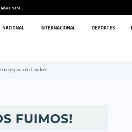
aíses para...
NACIONAL
INTERNACIONAL
DEPORTES
e con espada en Londres
TECNOLOGÍA
Descubre las ventajas y funciones
de las impresoras multifuncionales
23 FEBRERO, 2024