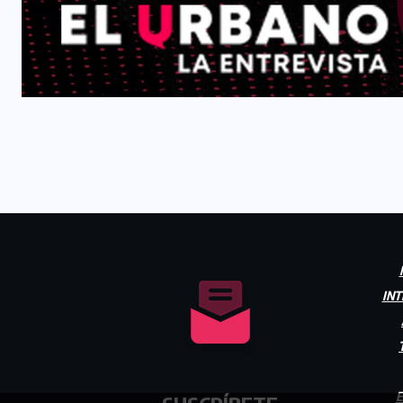
INT
E