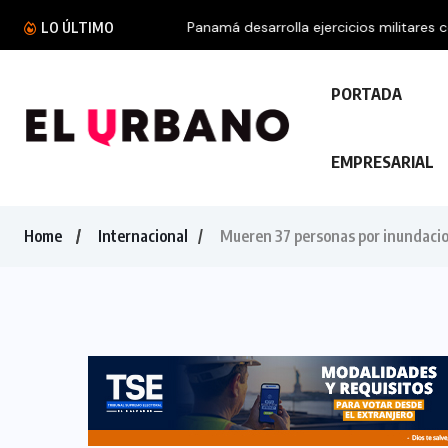
Panamá desarrolla ejercicios militares con 21 p
LO ÚLTIMO
PORTADA
EMPRESARIAL
Home
Internacional
Mueren 37 personas por inundaci