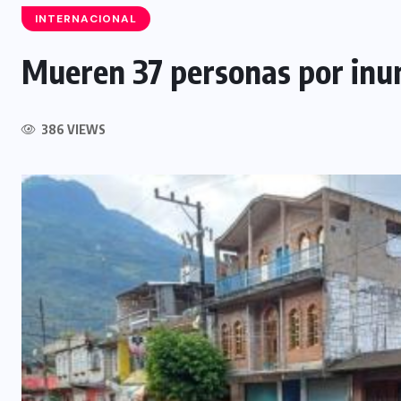
INTERNACIONAL
Mueren 37 personas por inu
INTERNACIONAL
386 VIEWS
Félix Ulloa sostuvo una reunión
con el Vicepresidente electo de
Colombia
6 AGOSTO, 2026