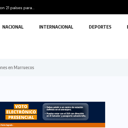
aíses para...
NACIONAL
INTERNACIONAL
DEPORTES
ones en Marruecos
TECNOLOGÍA
Descubre las ventajas y funciones
de las impresoras multifuncionales
23 FEBRERO, 2024