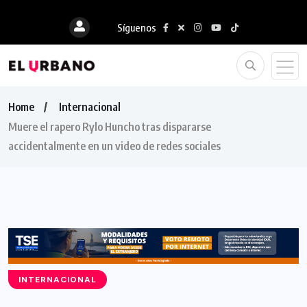
Síguenos
Home
Internacional
Muere el rapero Rylo Huncho tras dispararse
accidentalmente en un video de redes sociales
INTERNACIONAL