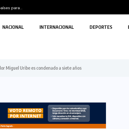
aíses para...
NACIONAL
INTERNACIONAL
DEPORTES
or Miguel Uribe es condenado a siete años
TECNOLOGÍA
Descubre las ventajas y funciones
de las impresoras multifuncionales
23 FEBRERO, 2024