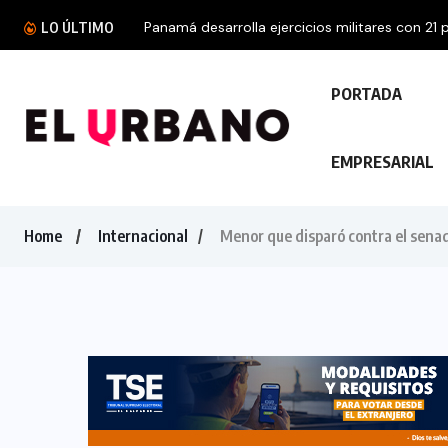
Panamá desarrolla ejercicios militares con 21 p
LO ÚLTIMO
PORTADA
EMPRESARIAL
Home
Internacional
Menor que disparó contra el senad