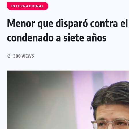
INTERNACIONAL
Menor que disparó contra el
condenado a siete años
INTERNACIONAL
Félix Ulloa viaja a Colombia para
388 VIEWS
asistir a toma de posesión
presidencial
6 AGOSTO, 2026