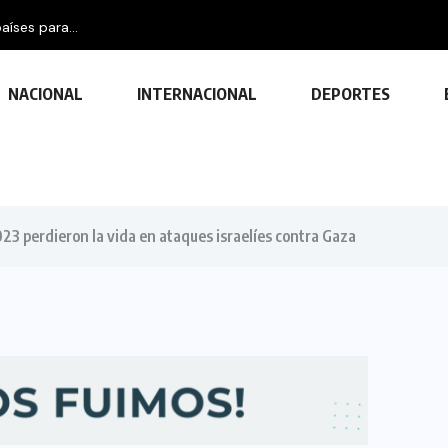
NACIONAL
INTERNACIONAL
DEPORTES
23 perdieron la vida en ataques israelíes contra Gaza
TECNOLOGÍA
Descubre las ventajas y funciones
de las impresoras multifuncionales
23 FEBRERO, 2024