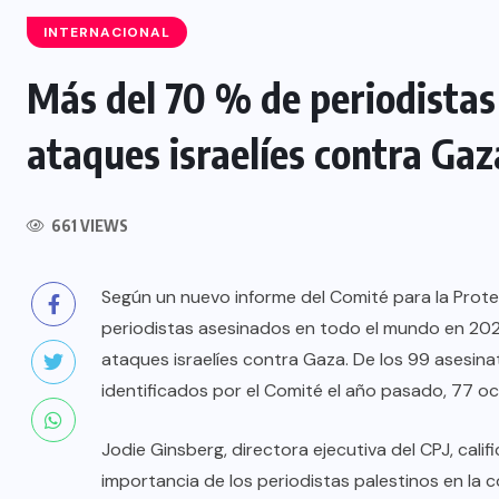
INTERNACIONAL
Más del 70 % de periodistas
ataques israelíes contra Gaz
INTERNACIONAL
Félix Ulloa viaja a Colombia para
asistir a toma de posesión
661 VIEWS
presidencial
Según un nuevo informe del Comité para la Protec
6 AGOSTO, 2026
periodistas asesinados en todo el mundo en 2023
ataques israelíes contra Gaza. De los 99 asesin
identificados por el Comité el año pasado, 77 oc
Jodie Ginsberg, directora ejecutiva del CPJ, cal
importancia de los periodistas palestinos en la 