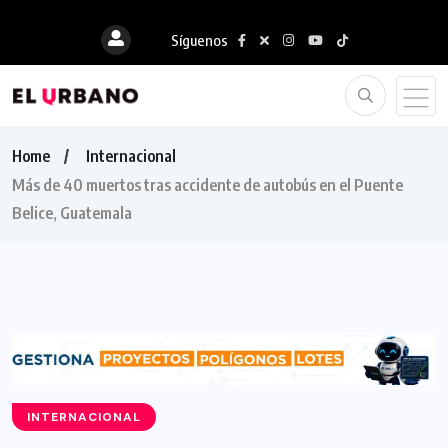
Síguenos
Home
Internacional
Más de 40 muertos tras accidente de autobús en el Puente
Belice, Guatemala
INTERNACIONAL